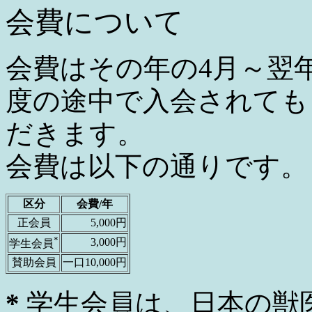
会費について
会費はその年の4月～翌
度の途中で入会されても
だきます。
会費は以下の通りです。
区分
会費/年
正会員
5,000円
*
3,000円
学生会員
賛助会員
一口10,000円
*
学生会員は、日本の獣